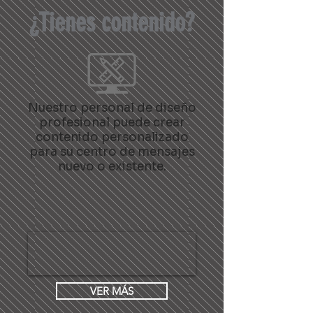
¿Tienes contenido?
Nuestro personal de diseño
profesional puede crear
contenido personalizado
para su centro de mensajes
nuevo o existente.
VER MÁS