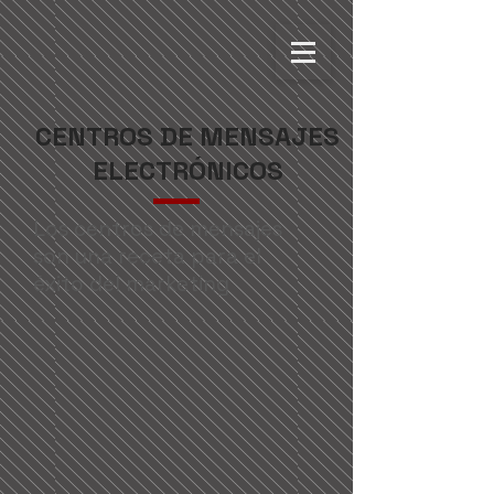
CENTROS DE MENSAJES
ELECTRÓNICOS
Los centros de mensajes
son una receta para el
éxito del marketing